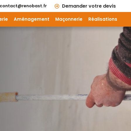
Demander votre devis
contact@renobast.fr
erie
Aménagement
Maçonnerie
Réalisations