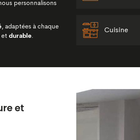
 nous personnalisons
é
, adaptées à chaque
Cuisine
et
durable
.
ure et