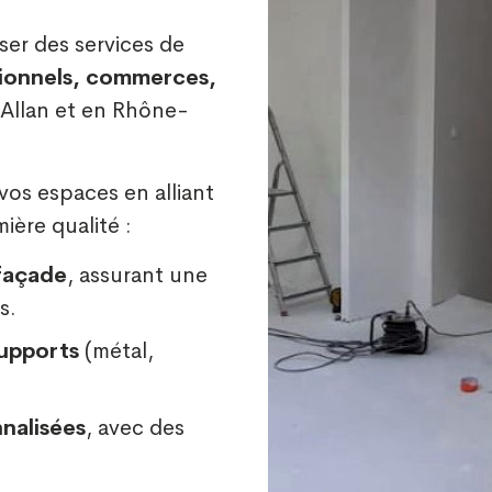
ser des services de
sionnels, commerces,
 Allan et en Rhône-
os espaces en alliant
ière qualité :
 façade
, assurant une
s.
supports
(métal,
nnalisées
, avec des