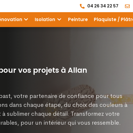
04 26 34 22 57
énovation
Isolation
Peinture
Plaquiste / Plâtr
 pour vos projets à Allan
bast, votre partenaire de confiance pour tous
ons dans chaque étape, du choix des couleurs à
nt à sublimer chaque détail. Transformez votre
rables, pour un intérieur qui vous ressemble.