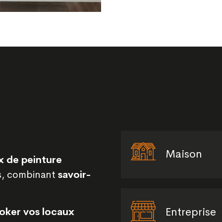
Maison
x de peinture
ls, combinant
savoir-
Entreprise
oker vos locaux